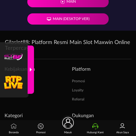
MAIN
MAIN (DESKTOP VER)
Gilaslot88: Platform Resmi Main Slot Maxwin Online
Terpercaya
Kebijaksanaan
Platform
Promosi
Loyalty
Referral
Kategori
Dukungan
Hot Games
+6287881784146
Beranda
Promosi
Masuk
Hubungi Kami
Akun Saya