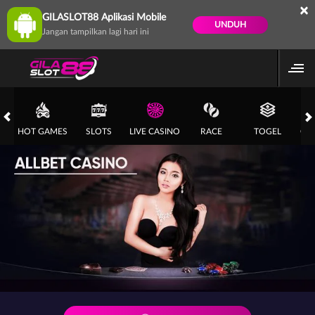
×
GILASLOT88 Aplikasi Mobile
UNDUH
Jangan tampilkan lagi hari ini
HOT GAMES
SLOTS
LIVE CASINO
RACE
TOGEL
OL