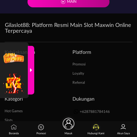
MAIN
Gilaslot88: Platform Resmi Main Slot Maxwin Online
Terpercaya
Kebijaksanaan
Platform
Promosi
Loyalty
Referral
Kategori
Dukungan
Hot Games
+6287881784146
Slots
Live Casino
Beranda
Promosi
Masuk
Hubungi Kami
Akun Saya