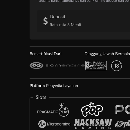
* Selama bank maintenance dan bank offline deposit dan pen
Deposit
Rata-rata 3 Menit
Bersertifikasi Dari
Tanggung Jawab Bermain
Platform Penyedia Layanan
Slots