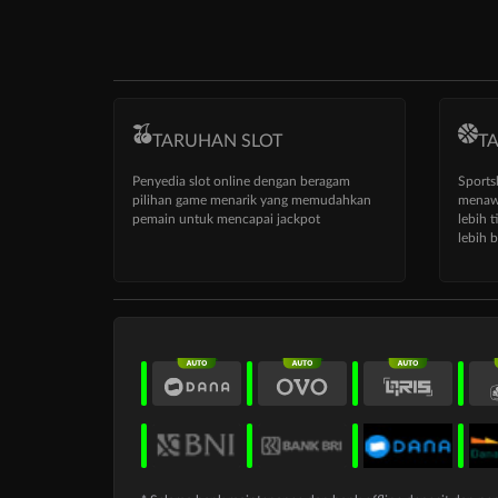
TARUHAN SLOT
T
Penyedia slot online dengan beragam
Sports
pilihan game menarik yang memudahkan
menawa
pemain untuk mencapai jackpot
lebih 
lebih 