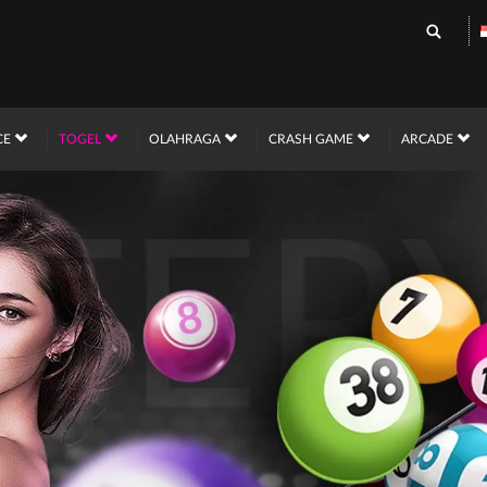
CE
TOGEL
OLAHRAGA
CRASH GAME
ARCADE