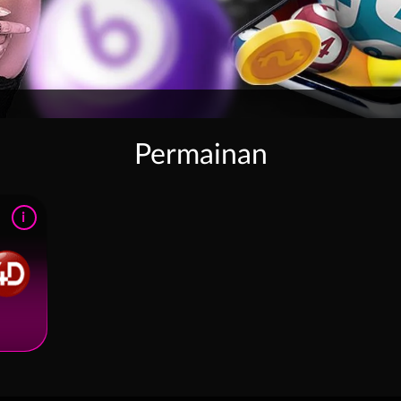
Permainan
i