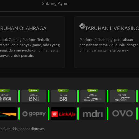
Sabung Ayam
ARUHAN OLAHRAGA
TARUHAN LIVE KASIN
book Gaming Platform Terbaik
Platform Pilihan bagi perusahaan-
rkan lebih banyak game, odds yang
perusahaan terbaik di dunia, dengan
tinggi, dan menyediakan pilihan yang
pilihan variasi game terbanyak
banyak untuk pemain.
arikan tidak dapat diproses