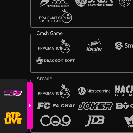
Crash Game
Arcade