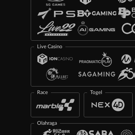
Live Casino
Race
Togel
Olahraga