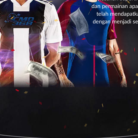
dan permainan apa
telah mendapatk
dengan menjadi se